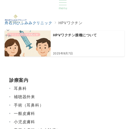
menu
舟石川ひふみみクリニック
HPVワクチン
クリニックからのお知らせ
HPVワクチン接種について
予約
2025年9月7日
診療案内
耳鼻科
補聴器外来
手術（耳鼻科）
一般皮膚科
小児皮膚科