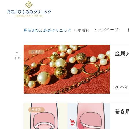
トップページ
舟石川ひふみみクリニック
皮膚科
皮膚科
金属
予約
2022年
皮膚科
巻き