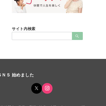
サイト内検索
検
索：
ＳＮＳ 始めました