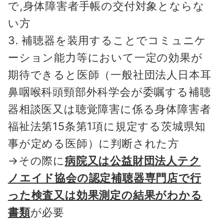
で,身体障害者手帳の交付対象とならな
い方
補聴器を装用することでコミュニケ
ーション能力等において一定の効果が
期待できると医師（一般社団法人日本耳
鼻咽喉科頭頸部外科学会が委嘱する補聴
器相談医又は聴覚障害に係る身体障害者
福祉法第15条第1項に規定する茨城県知
事が定める医師）に判断された方
→その際に
病院又は公益財団法人テク
ノエイド協会の認定補聴器専門店で行
った検査又は効果測定の結果がわかる
書類
が必要